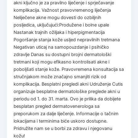
akni ključno je za pravilno liječenje i sprječavanje
komplikacija. Važnost pravovremenog liječenja
Neliječene akne mogu dovesti do ozbiljnih
posljedica, uključujući:Produžene i bolne upale
Nastanak trajnih ožiljaka i hiperpigmentacija
Pogoršanje stanja kože usljed nepravilnih tretmana
Negativan uticaj na samopouzdanje i psihičko
zdravlje Danas su dostupni brojni dermatološki
tretmani koji mogu efikasno kontrolisati akne i
poboljšati stanje kože. Pravovremena konsultacija sa
stručnjakom može značajno smanjiti rizik od
komplikacija. Besplatni pregledi akni Udruženje Cutis
organizuje besplatne dermatološke preglede akni u
periodu od 1. do 31. marta. Ovo je prilika da dobijete
besplatan pregled dermatovenerologa sa
preporukom za dalje liječenje. Informacije o tačnim
lokacijama i terminima biće uskoro dostupne.
Pridružite nam se u borbi za zdravu i njegovanu
kožu!