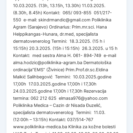
10.03.2025. (13h, 13.15h, 13.30h) 11.03.2025.
(8.30h, 8.45h) Kontakt: 065/ 093-855 051/217-
550 e-mail: skindrmandic@gmail.com Poliklinika
Agram (Sarajevo) Ordinarius: Prim.mr.sci. Hana
Helppikangas-Hunara, dr.med, specijalista
dermatovenerolog Termini: 18.3.2025. (15 h i
15:15h) 20.3.2025. (15h i 15:15h) 26.3.2025. u 15 h
Kontakt: med sestra Alma H. 061- 894-749 e-mail
alma.hodzic@poliklinika-agram.ba Dermatološka
ordinacija”EMS” (Živinice) Prim.Prof.dr.sc.Eldina
Malkić Salihbegović Termini: 10.03.2025.godine
17,00h 17.03.2025.godine 17,00h i 17,30h
24.03.2025.godine 17,00h i 17,30h Rezervacija
termina: 062 212 625 elmasa976@yahoo.com
Poliklinika Medica – Cazin dr Nisada Đuzelić,
specijalista dermatovenerolog Termini: 11.03.
(12:00h – 13:15h) Kontakt: 037/514-767
www.poliklinika-medica.ba Klinika za kožne bolesti