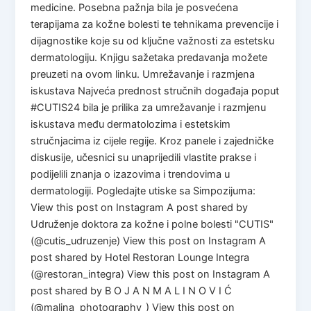
medicine. Posebna pažnja bila je posvećena
terapijama za kožne bolesti te tehnikama prevencije i
dijagnostike koje su od ključne važnosti za estetsku
dermatologiju. Knjigu sažetaka predavanja možete
preuzeti na ovom linku. Umrežavanje i razmjena
iskustava Najveća prednost stručnih događaja poput
#CUTIS24 bila je prilika za umrežavanje i razmjenu
iskustava među dermatolozima i estetskim
stručnjacima iz cijele regije. Kroz panele i zajedničke
diskusije, učesnici su unaprijedili vlastite prakse i
podijelili znanja o izazovima i trendovima u
dermatologiji. Pogledajte utiske sa Simpozijuma:
View this post on Instagram A post shared by
Udruženje doktora za kožne i polne bolesti "CUTIS"
(@cutis_udruzenje) View this post on Instagram A
post shared by Hotel Restoran Lounge Integra
(@restoran_integra) View this post on Instagram A
post shared by B O J A N M A L I N O V I Ć
(@malina_photography_) View this post on