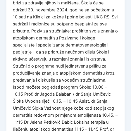
brizi za zdravlje njihovih mališana. Škola će se
održati 30. novembra 2024. godine sa početkom u
10 sati na Klinici za kožne i polne bolesti UKC RS. Svi
sadržaji i radionice su potpuno besplatni za sve
prisutne. Poziv za stručnjake: proširite svoja znanja o
atopijskom dermatitisu Pozivamo i kolege –
specijaliste i specijalizante dermatovenerologije i
pedijatrije – da se pridruže naučnom dijelu Škole i
aktivno učestvuju u razmjeni znanja i iskustava.
Stručni dio programa nudi jedinstvenu priliku za
produbljivanje znanja o atopijskom dermatitisu kroz
predavanja i diskusije sa vodećim stručnjacima.
Ispod možete pogledati program Škole: 10.00 –
10.15 Prof. dr Jagoda Balaban / dr Sanja Umičević
Šipka Uvodna riječ 10.15. – 10.45 Asist. dr Sanja
Umičević Šipka Važnost njege kože kod atopijskog
dermatitis redovnom primjenom emolijenasa 10.45. –
11:15 Dr Jelena Petković Dabić Lokalna terapija u
liječenju atopijskog dermatitisa 11.15 – 11.45 Prof. dr