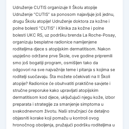
Udruženje CUTIS organizuje II Školu atopije
Udruženje “CUTIS” sa ponosom najavljuje još jednu,
drugu Školu atopije! Udruženje doktora za kožne i
polne bolesti “CUTIS” i Klinika za kožne i polne
bolesti UKC RS, uz podršku brenda La Roche-Posay,
organizuju besplatne radionice namijenjene
roditeljima djece s atopijskim dermatitisom. Nakon
uspješno održane prve Škole, ove godine pripremili
smo još bogatiji program, osmišljen tako da
odgovori na sve najvažnije teme i pitanja s kojima se
roditelji suočavaju. Šta možete očekivati na II Školi
atopije? Radionice će obuhvatiti praktične savjete i
stručne preporuke kako upravljati atopijskim
dermatitisom kod djece, uključujući njegu kože, izbor
preparata i strategije za smanjenje simptoma u
svakodnevnom životu. Naši stručnjaci će detaljno
objasniti korake koji pomažu u kontroli ovog
hronočnog oboljenja, pružajući podršku roditeljima u