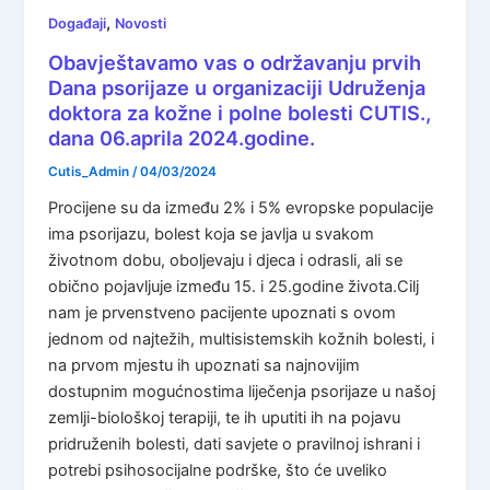
,
Događaji
Novosti
Obavještavamo vas o održavanju prvih
Dana psorijaze u organizaciji Udruženja
doktora za kožne i polne bolesti CUTIS.,
dana 06.aprila 2024.godine.
Cutis_Admin
/
04/03/2024
Procijene su da između 2% i 5% evropske populacije
ima psorijazu, bolest koja se javlja u svakom
životnom dobu, oboljevaju i djeca i odrasli, ali se
obično pojavljuje između 15. i 25.godine života.Cilj
nam je prvenstveno pacijente upoznati s ovom
jednom od najtežih, multisistemskih kožnih bolesti, i
na prvom mjestu ih upoznati sa najnovijim
dostupnim mogućnostima liječenja psorijaze u našoj
zemlji-biološkoj terapiji, te ih uputiti ih na pojavu
pridruženih bolesti, dati savjete o pravilnoj ishrani i
potrebi psihosocijalne podrške, što će uveliko