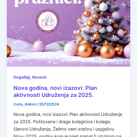
,
Događaji
Novosti
Nova godina, novi izazovi: Plan
aktivnosti Udruženja za 2025.
Cutis_Admin
/
25/12/2024
Nova godina, novi izazovi: Plan aktivnosti Udruženja
za 2025. Poštovane i drage koleginice i kolege,
članovi Udruženja, Želimo vam srećnu i uspješnu
Novu 2025. godinu koja je pred nama! S obzirom na