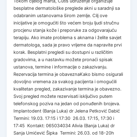
Tokom cijelog marta, Cutis udruženje organizuje
besplatne dermatološke preglede akni u saradnji sa
odabranim ustanovama širom zemlje. Cilj ove
inicijative je omogućiti što većem broju ljudi stručnu
procjenu stanja kože i preporuke za odgovarajuću
terapiju. Ako imate problema s aknama i želite savjet
dermatologa, sada je pravo vrijeme da napravite prvi
korak. Besplatni pregledi su dostupni u različitim
gradovima, a u nastavku možete pronaći spisak
ustanova, termine i informacije o zakazivanju.
Rezervacija termina je obaveznaKako bismo osigurali
dovoljno vremena za svakog pacijenta i omogućili
kvalitetan pregled, zakazivanje termina je obavezno.
Svoj pregled možete rezervisati isključivo putem
telefonskog poziva na jedan od ponuđenih brojeva.
Implantodent (Banja Luka) dr Jelena Petković Dabić
Termini: 19.03. 17:15 i 17:30 26.03. 17:15, 17:30 i
17:45 Kontakt: 065034034 Alivia (Banja Luka) dr
Sanja Umićević Šipka Termini: 26.03. od 18-20h