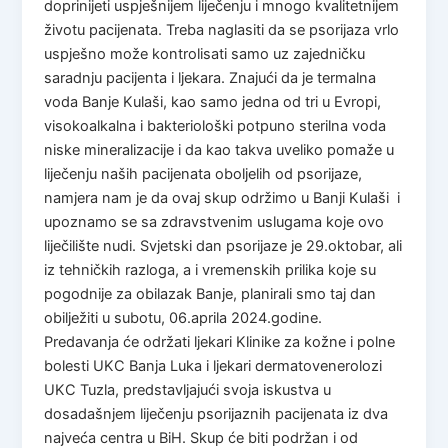
doprinijeti uspješnijem liječenju i mnogo kvalitetnijem
životu pacijenata. Treba naglasiti da se psorijaza vrlo
uspješno može kontrolisati samo uz zajedničku
saradnju pacijenta i ljekara. Znajući da je termalna
voda Banje Kulaši, kao samo jedna od tri u Evropi,
visokoalkalna i bakteriološki potpuno sterilna voda
niske mineralizacije i da kao takva uveliko pomaže u
liječenju naših pacijenata oboljelih od psorijaze,
namjera nam je da ovaj skup održimo u Banji Kulaši i
upoznamo se sa zdravstvenim uslugama koje ovo
liječilište nudi. Svjetski dan psorijaze je 29.oktobar, ali
iz tehničkih razloga, a i vremenskih prilika koje su
pogodnije za obilazak Banje, planirali smo taj dan
obilježiti u subotu, 06.aprila 2024.godine.
Predavanja će održati ljekari Klinike za kožne i polne
bolesti UKC Banja Luka i ljekari dermatovenerolozi
UKC Tuzla, predstavljajući svoja iskustva u
dosadašnjem liječenju psorijaznih pacijenata iz dva
najveća centra u BiH. Skup će biti podržan i od