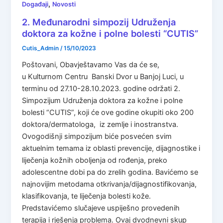
,
Događaji
Novosti
2. Međunarodni simpozij Udruženja
doktora za kožne i polne bolesti “CUTIS”
Cutis_Admin
/
15/10/2023
Poštovani, Obavještavamo Vas da će se,
u Kulturnom Centru Banski Dvor u Banjoj Luci, u
terminu od 27.10-28.10.2023. godine održati 2.
Simpozijum Udruženja doktora za kožne i polne
bolesti “CUTIS”, koji će ove godine okupiti oko 200
doktora/dermatologa, iz zemlje i inostranstva.
Ovogodišnji simpozijum biće posvećen svim
aktuelnim temama iz oblasti prevencije, dijagnostike i
liječenja kožnih oboljenja od rođenja, preko
adolescentne dobi pa do zrelih godina. Bavićemo se
najnovijim metodama otkrivanja/dijagnostifikovanja,
klasifikovanja, te liječenja bolesti kože.
Predstavićemo slučajeve uspiješno provedenih
terapija i rješenja problema. Ovaj dvodnevni skup