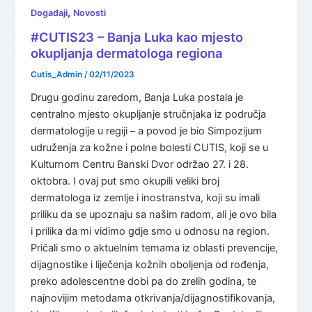
,
Događaji
Novosti
#CUTIS23 – Banja Luka kao mjesto
okupljanja dermatologa regiona
Cutis_Admin
/
02/11/2023
Drugu godinu zaredom, Banja Luka postala je
centralno mjesto okupljanje stručnjaka iz područja
dermatologije u regiji – a povod je bio Simpozijum
udruženja za kožne i polne bolesti CUTIS, koji se u
Kulturnom Centru Banski Dvor održao 27. i 28.
oktobra. I ovaj put smo okupili veliki broj
dermatologa iz zemlje i inostranstva, koji su imali
priliku da se upoznaju sa našim radom, ali je ovo bila
i prilika da mi vidimo gdje smo u odnosu na region.
Pričali smo o aktuelnim temama iz oblasti prevencije,
dijagnostike i liječenja kožnih oboljenja od rođenja,
preko adolescentne dobi pa do zrelih godina, te
najnovijim metodama otkrivanja/dijagnostifikovanja,