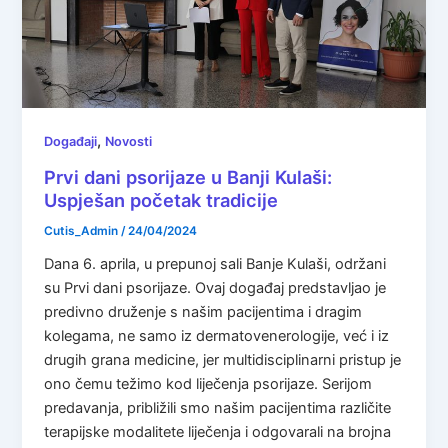
,
Događaji
Novosti
Prvi dani psorijaze u Banji Kulaši:
Uspješan početak tradicije
Cutis_Admin
/
24/04/2024
Dana 6. aprila, u prepunoj sali Banje Kulaši, održani
su Prvi dani psorijaze. Ovaj događaj predstavljao je
predivno druženje s našim pacijentima i dragim
kolegama, ne samo iz dermatovenerologije, već i iz
drugih grana medicine, jer multidisciplinarni pristup je
ono čemu težimo kod liječenja psorijaze. Serijom
predavanja, približili smo našim pacijentima različite
terapijske modalitete liječenja i odgovarali na brojna