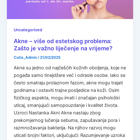
Uncategorized
Akne – više od estetskog problema:
Zašto je važno liječenje na vrijeme?
Cutis_Admin
/
21/02/2025
Akne su jedno od najčešćih kožnih oboljenja, koje ne
pogađa samo tinejdžere već i odrasle osobe. Iako se
često smatraju prolaznom fazom, akne mogu trajati
godinama i ostaviti trajne posljedice na koži. Osim
fizičkog aspekta, mogu imati i značajan psihološki
uticaj, smanjujući samopouzdanje i kvalitet života.
Uzroci Nastanka Akni Akne nastaju zbog
prekomjernog lučenja sebuma, zapušavanja pora i
razmnožavanja bakterija. Na njihov razvoj mogu
uticati brojni faktori, uključujući: Razumjevanje uzroka