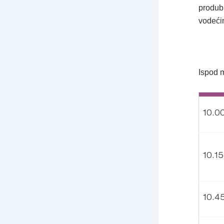
produbl
vodeći
Ispod 
10.00
10.15
10.45