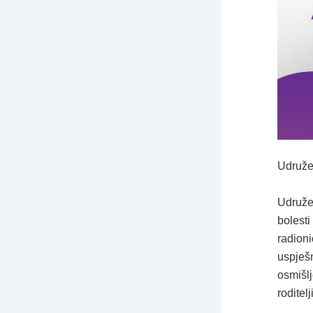
Udruže
Udružen
bolest
radioni
uspješn
osmišlj
roditel