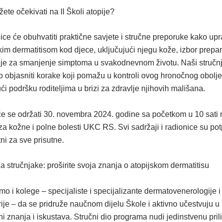
ete očekivati na II Školi atopije?
ce će obuhvatiti praktične savjete i stručne preporuke kako upra
kim dermatitisom kod djece, uključujući njegu kože, izbor prepar
gije za smanjenje simptoma u svakodnevnom životu. Naši stručnj
o objasniti korake koji pomažu u kontroli ovog hronočnog obolje
ći podršku roditeljima u brizi za zdravlje njihovih mališana.
će se održati
30. novembra 2024. godine sa početkom u 10 sati 
 za kožne i polne bolesti
UKC RS. Svi sadržaji i radionice su po
ni za sve prisutne.
a stručnjake: proširite svoja znanja o atopijskom dermatitisu
o i kolege – specijaliste i specijalizante dermatovenerologije i
rije – da se pridruže naučnom dijelu Škole i aktivno učestvuju u
i znanja i iskustava. Stručni dio programa nudi jedinstvenu pril