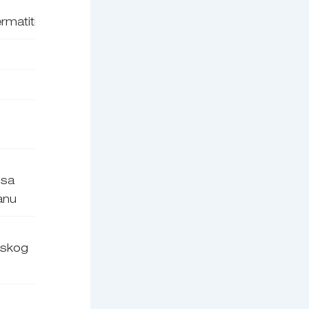
ermatitisa
 sa
anu
ijskog