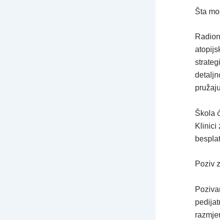
Šta mož
Radioni
atopijs
strate
detaljn
pružaju
Škola 
Klinici
besplat
Poziv z
Pozivam
pedijat
razmjen