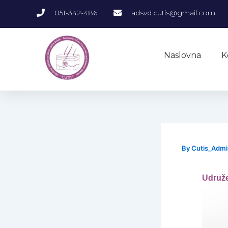
Skip
051-342-486
adsvd.cutis@gmail.com
to
content
Naslovna
K
By
Cutis_Adm
Udruže