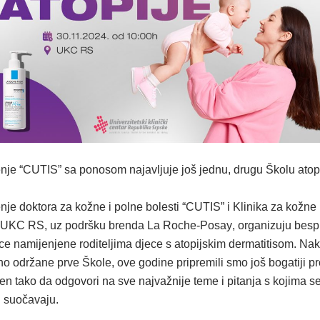
nje “CUTIS” sa ponosom najavljuje još jednu, drugu Školu atopi
je doktora za kožne i polne bolesti “CUTIS” i Klinika za kožne 
i UKC RS,
uz podršku brenda La Roche-Posay
, organizuju besp
ce namijenjene roditeljima djece s atopijskim dermatitisom. Na
o održane prve Škole, ove godine pripremili smo još bogatiji p
en tako da odgovori na sve najvažnije teme i pitanja s kojima s
ji suočavaju.