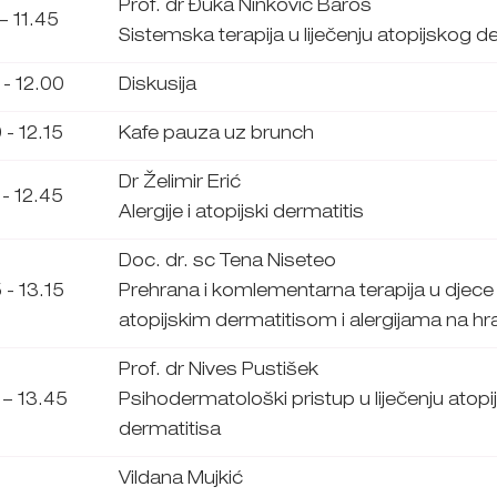
Prof. dr Đuka Ninković Baroš
 – 11.45
Sistemska terapija u liječenju atopijskog d
 - 12.00
Diskusija
 - 12.15
Kafe pauza uz brunch
Dr Želimir Erić
 - 12.45
Alergije i atopijski dermatitis
Doc. dr. sc Tena Niseteo
 - 13.15
Prehrana i komlementarna terapija u djece
atopijskim dermatitisom i alergijama na hr
Prof. dr Nives Pustišek
 – 13.45
Psihodermatološki pristup u liječenju atop
dermatitisa
Vildana Mujkić