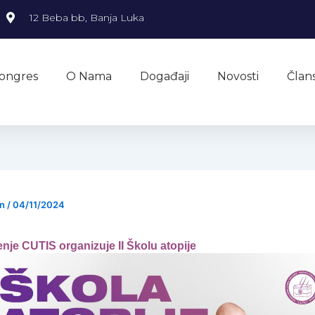
12 Beba bb, Banja Luka
ongres
O Nama
Događaji
Novosti
Član
in
/
04/11/2024
nje CUTIS organizuje II Školu atopije