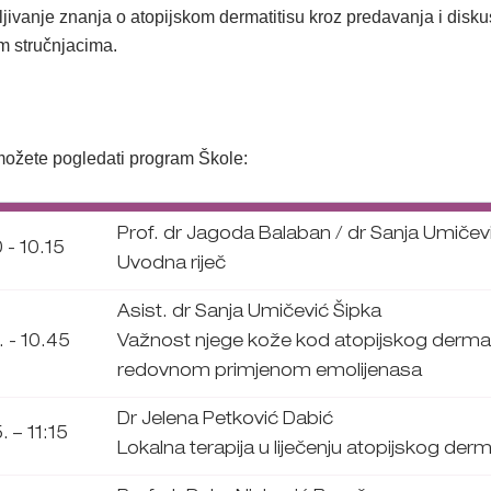
jivanje znanja o atopijskom dermatitisu kroz predavanja i disku
m stručnjacima.
možete pogledati program Škole:
Prof. dr Jagoda Balaban / dr Sanja Umičev
 - 10.15
Uvodna riječ
Asist. dr Sanja Umičević Šipka
. - 10.45
Važnost njege kože kod atopijskog dermat
redovnom primjenom emolijenasa
Dr Jelena Petković Dabić
. – 11:15
Lokalna terapija u liječenju atopijskog derm