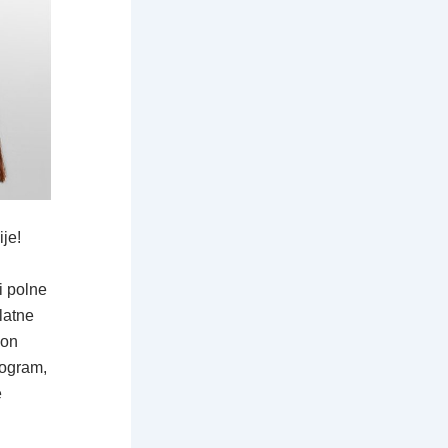
je!
i polne
latne
kon
rogram,
e