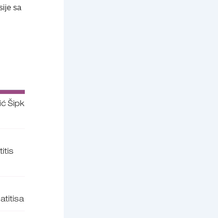
sije sa
ić Šipka
itis
atitisa