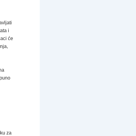
vljati
ata i
aci će
nja,
na
tpuno
iku za