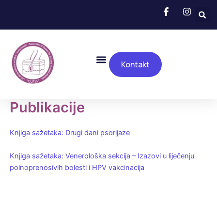
Skip
to
content
Menu
Kontakt
Publikacije
Knjiga sažetaka: Drugi dani psorijaze
Knjiga sažetaka: Venerološka sekcija – Izazovi u liječenju
polnoprenosivih bolesti i HPV vakcinacija