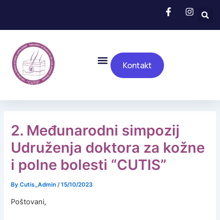
Skip
to
content
Menu
Kontakt
2. Međunarodni simpozij
Udruženja doktora za kožne
i polne bolesti “CUTIS”
By
Cutis_Admin
/
15/10/2023
Poštovani,