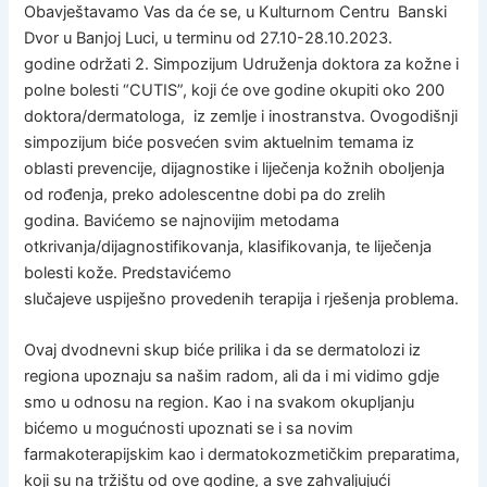
Obavještavamo Vas da će se, u Kulturnom Centru Banski
Dvor u Banjoj Luci, u terminu od 27.10-28.10.2023.
godine održati 2. Simpozijum Udruženja doktora za kožne i
polne bolesti “CUTIS”, koji će ove godine okupiti oko 200
doktora/dermatologa, iz zemlje i inostranstva. Ovogodišnji
simpozijum biće posvećen svim aktuelnim temama iz
oblasti prevencije, dijagnostike i liječenja kožnih oboljenja
od rođenja, preko adolescentne dobi pa do zrelih
godina. Bavićemo se najnovijim metodama
otkrivanja/dijagnostifikovanja, klasifikovanja, te liječenja
bolesti kože. Predstavićemo
slučajeve uspiješno provedenih terapija i rješenja problema.
Ovaj dvodnevni skup biće prilika i da se dermatolozi iz
regiona upoznaju sa našim radom, ali da i mi vidimo gdje
smo u odnosu na region. Kao i na svakom okupljanju
bićemo u mogućnosti upoznati se i sa novim
farmakoterapijskim kao i dermatokozmetičkim preparatima,
koji su na tržištu od ove godine, a sve zahvaljujući