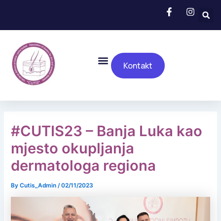
Skip
to
content
Menu
Kontakt
#CUTIS23 – Banja Luka kao
mjesto okupljanja
dermatologa regiona
By
Cutis_Admin
/
02/11/2023