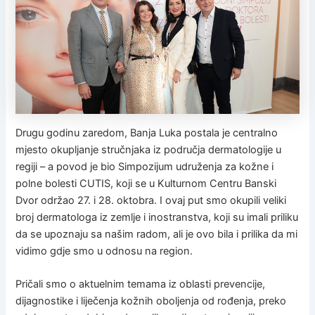
Drugu godinu zaredom, Banja Luka postala je centralno
mjesto okupljanje stručnjaka iz područja dermatologije u
regiji – a povod je bio Simpozijum udruženja za kožne i
polne bolesti CUTIS, koji se u Kulturnom Centru Banski
Dvor održao 27. i 28. oktobra. I ovaj put smo okupili veliki
broj dermatologa iz zemlje i inostranstva, koji su imali priliku
da se upoznaju sa našim radom, ali je ovo bila i prilika da mi
vidimo gdje smo u odnosu na region.
Pričali smo o aktuelnim temama iz oblasti prevencije,
dijagnostike i liječenja kožnih oboljenja od rođenja, preko