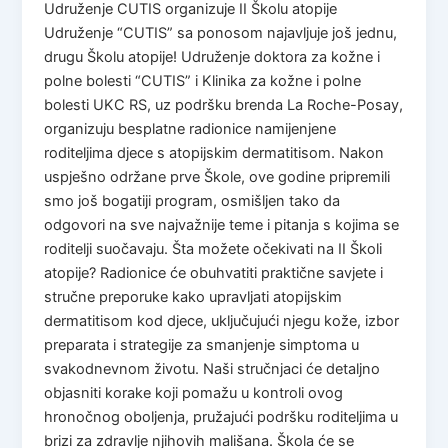
Udruženje CUTIS organizuje II Školu atopije
Udruženje “CUTIS” sa ponosom najavljuje još jednu,
drugu Školu atopije! Udruženje doktora za kožne i
polne bolesti “CUTIS” i Klinika za kožne i polne
bolesti UKC RS, uz podršku brenda La Roche-Posay,
organizuju besplatne radionice namijenjene
roditeljima djece s atopijskim dermatitisom. Nakon
uspješno održane prve Škole, ove godine pripremili
smo još bogatiji program, osmišljen tako da
odgovori na sve najvažnije teme i pitanja s kojima se
roditelji suočavaju. Šta možete očekivati na II Školi
atopije? Radionice će obuhvatiti praktične savjete i
stručne preporuke kako upravljati atopijskim
dermatitisom kod djece, uključujući njegu kože, izbor
preparata i strategije za smanjenje simptoma u
svakodnevnom životu. Naši stručnjaci će detaljno
objasniti korake koji pomažu u kontroli ovog
hronočnog oboljenja, pružajući podršku roditeljima u
brizi za zdravlje njihovih mališana. Škola će se