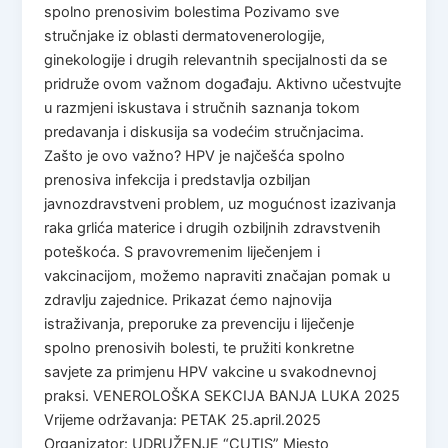
spolno prenosivim bolestima Pozivamo sve
stručnjake iz oblasti dermatovenerologije,
ginekologije i drugih relevantnih specijalnosti da se
pridruže ovom važnom događaju. Aktivno učestvujte
u razmjeni iskustava i stručnih saznanja tokom
predavanja i diskusija sa vodećim stručnjacima.
Zašto je ovo važno? HPV je najčešća spolno
prenosiva infekcija i predstavlja ozbiljan
javnozdravstveni problem, uz mogućnost izazivanja
raka grlića materice i drugih ozbiljnih zdravstvenih
poteškoća. S pravovremenim liječenjem i
vakcinacijom, možemo napraviti značajan pomak u
zdravlju zajednice. Prikazat ćemo najnovija
istraživanja, preporuke za prevenciju i liječenje
spolno prenosivih bolesti, te pružiti konkretne
savjete za primjenu HPV vakcine u svakodnevnoj
praksi. VENEROLOŠKA SEKCIJA BANJA LUKA 2025
Vrijeme održavanja: PETAK 25.april.2025
Organizator: UDRUŽENJE “CUTIS” Mjesto