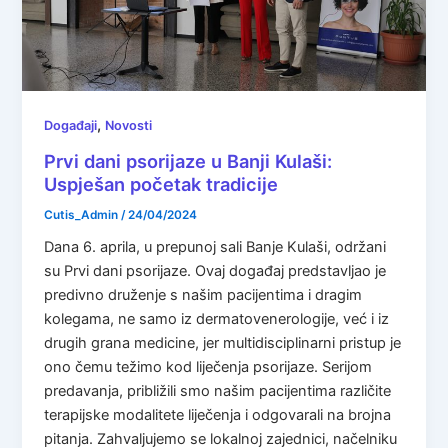
,
Događaji
Novosti
Prvi dani psorijaze u Banji Kulaši:
Uspješan početak tradicije
Cutis_Admin
/
24/04/2024
Dana 6. aprila, u prepunoj sali Banje Kulaši, održani
su Prvi dani psorijaze. Ovaj događaj predstavljao je
predivno druženje s našim pacijentima i dragim
kolegama, ne samo iz dermatovenerologije, već i iz
drugih grana medicine, jer multidisciplinarni pristup je
ono čemu težimo kod liječenja psorijaze. Serijom
predavanja, približili smo našim pacijentima različite
terapijske modalitete liječenja i odgovarali na brojna
pitanja. Zahvaljujemo se lokalnoj zajednici, načelniku