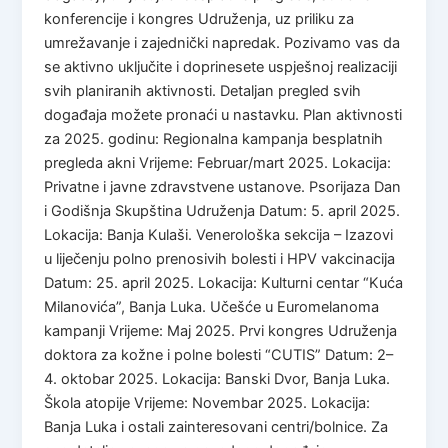
konferencije i kongres Udruženja, uz priliku za
umrežavanje i zajednički napredak. Pozivamo vas da
se aktivno uključite i doprinesete uspješnoj realizaciji
svih planiranih aktivnosti. Detaljan pregled svih
događaja možete pronaći u nastavku. Plan aktivnosti
za 2025. godinu: Regionalna kampanja besplatnih
pregleda akni Vrijeme: Februar/mart 2025. Lokacija:
Privatne i javne zdravstvene ustanove. Psorijaza Dan
i Godišnja Skupština Udruženja Datum: 5. april 2025.
Lokacija: Banja Kulaši. Venerološka sekcija – Izazovi
u liječenju polno prenosivih bolesti i HPV vakcinacija
Datum: 25. april 2025. Lokacija: Kulturni centar “Kuća
Milanovića”, Banja Luka. Učešće u Euromelanoma
kampanji Vrijeme: Maj 2025. Prvi kongres Udruženja
doktora za kožne i polne bolesti “CUTIS” Datum: 2–
4. oktobar 2025. Lokacija: Banski Dvor, Banja Luka.
Škola atopije Vrijeme: Novembar 2025. Lokacija:
Banja Luka i ostali zainteresovani centri/bolnice. Za