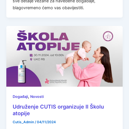
sve detalje vezane za navedene događaje,
blagovremeno ćemo vas obavijestiti.
,
Događaji
Novosti
Udruženje CUTIS organizuje II Školu
atopije
Cutis_Admin
/
04/11/2024