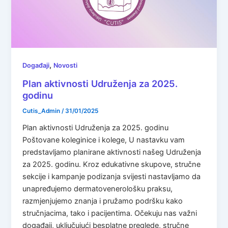
,
Događaji
Novosti
Plan aktivnosti Udruženja za 2025.
godinu
Cutis_Admin
/
31/01/2025
Plan aktivnosti Udruženja za 2025. godinu
Poštovane koleginice i kolege, U nastavku vam
predstavljamo planirane aktivnosti našeg Udruženja
za 2025. godinu. Kroz edukativne skupove, stručne
sekcije i kampanje podizanja svijesti nastavljamo da
unapređujemo dermatovenerološku praksu,
razmjenjujemo znanja i pružamo podršku kako
stručnjacima, tako i pacijentima. Očekuju nas važni
događaji, uključujući besplatne preglede, stručne