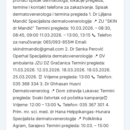
pronaći spisak dermatologa, lokacije pregleda,
termine i kontakt telefone za zakazivanje. Spisak
dermatovenerologa i termina pregleda 1. Dr Ljiljana
Mandić Specijalista dermatovenerologije 📍 ZU “SKIN
dr Mandić” Termini pregleda: 10.03.2026. – 08:30,
08:45, 09:00 11.03.2026. – 13:00, 13:15 📞 Telefon
za naručivanje: 065/093-855✉ Email:
skindrmandic@gmail.com 2. Dr Senka Perović
Operhal Specijalista dermatovenerologije 📍 DV
ambulanta JZU DZ Gračanica Termini pregleda:
11.03.2026. 12.03.2026. 18.03.2026. 19.03.2026.
25.03.2026. ⏰ Vrijeme pregleda: 13:00 📞 Telefon:
035 368 334 3. Dr Ghhasan Husni
Dermatovenerolog 📍 Dom zdravlja Lukavac Termini
pregleda: Svaki četvrtak od početka kampanje⏰
Vrijeme: 12:00 – 13:00 📞 Telefon: 035 367 301 4.
Prim. mr. sci. med. dr Hana Helppikangas-Hunara
Specijalista dermatovenerologije 📍 Poliklinika
Agram, Sarajevo Termini pregleda: 10.03. – 15:00