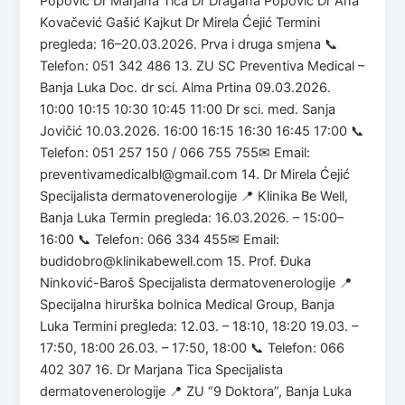
Popović Dr Marjana Tica Dr Dragana Popović Dr Ana
Kovačević Gašić Kajkut Dr Mirela Ćejić Termini
pregleda: 16–20.03.2026. Prva i druga smjena 📞
Telefon: 051 342 486 13. ZU SC Preventiva Medical –
Banja Luka Doc. dr sci. Alma Prtina 09.03.2026.
10:00 10:15 10:30 10:45 11:00 Dr sci. med. Sanja
Jovičić 10.03.2026. 16:00 16:15 16:30 16:45 17:00 📞
Telefon: 051 257 150 / 066 755 755✉ Email:
preventivamedicalbl@gmail.com 14. Dr Mirela Ćejić
Specijalista dermatovenerologije 📍 Klinika Be Well,
Banja Luka Termin pregleda: 16.03.2026. – 15:00–
16:00 📞 Telefon: 066 334 455✉ Email:
budidobro@klinikabewell.com 15. Prof. Đuka
Ninković-Baroš Specijalista dermatovenerologije 📍
Specijalna hirurška bolnica Medical Group, Banja
Luka Termini pregleda: 12.03. – 18:10, 18:20 19.03. –
17:50, 18:00 26.03. – 17:50, 18:00 📞 Telefon: 066
402 307 16. Dr Marjana Tica Specijalista
dermatovenerologije 📍 ZU “9 Doktora”, Banja Luka