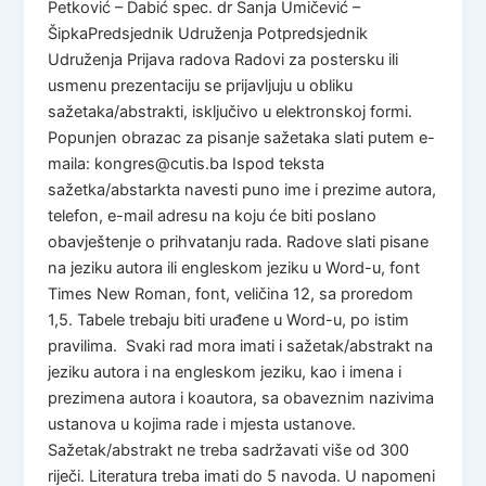
Petković – Dabić spec. dr Sanja Umičević –
ŠipkaPredsjednik Udruženja Potpredsjednik
Udruženja Prijava radova Radovi za postersku ili
usmenu prezentaciju se prijavljuju u obliku
sažetaka/abstrakti, isključivo u elektronskoj formi.
Popunjen obrazac za pisanje sažetaka slati putem e-
maila: kongres@cutis.ba Ispod teksta
sažetka/abstarkta navesti puno ime i prezime autora,
telefon, e-mail adresu na koju će biti poslano
obavještenje o prihvatanju rada. Radove slati pisane
na jeziku autora ili engleskom jeziku u Word-u, font
Times New Roman, font, veličina 12, sa proredom
1,5. Tabele trebaju biti urađene u Word-u, po istim
pravilima. Svaki rad mora imati i sažetak/abstrakt na
jeziku autora i na engleskom jeziku, kao i imena i
prezimena autora i koautora, sa obaveznim nazivima
ustanova u kojima rade i mjesta ustanove.
Sažetak/abstrakt ne treba sadržavati više od 300
riječi. Literatura treba imati do 5 navoda. U napomeni