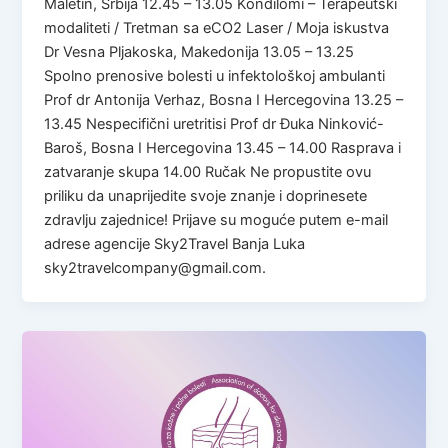
Maletin, Srbija 12.45 – 13.05 Kondilomi – Terapeutski
modaliteti / Tretman sa eCO2 Laser / Moja iskustva
Dr Vesna Pljakoska, Makedonija 13.05 – 13.25
Spolno prenosive bolesti u infektološkoj ambulanti
Prof dr Antonija Verhaz, Bosna I Hercegovina 13.25 –
13.45 Nespecifični uretritisi Prof dr Đuka Ninković-
Baroš, Bosna I Hercegovina 13.45 – 14.00 Rasprava i
zatvaranje skupa 14.00 Ručak Ne propustite ovu
priliku da unaprijedite svoje znanje i doprinesete
zdravlju zajednice! Prijave su moguće putem e-mail
adrese agencije Sky2Travel Banja Luka
sky2travelcompany@gmail.com.