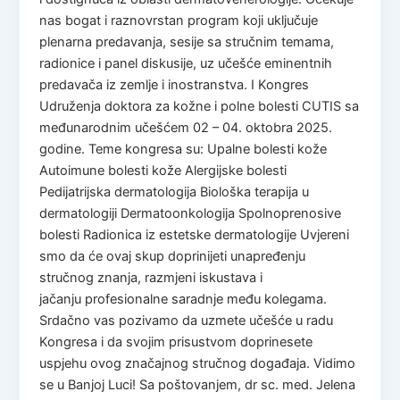
nas bogat i raznovrstan program koji uključuje
plenarna predavanja, sesije sa stručnim temama,
radionice i panel diskusije, uz učešće eminentnih
predavača iz zemlje i inostranstva. I Kongres
Udruženja doktora za kožne i polne bolesti CUTIS sa
međunarodnim učešćem 02 – 04. oktobra 2025.
godine. Teme kongresa su: Upalne bolesti kože
Autoimune bolesti kože Alergijske bolesti
Pedijatrijska dermatologija Biološka terapija u
dermatologiji Dermatoonkologija Spolnoprenosive
bolesti Radionica iz estetske dermatologije Uvjereni
smo da će ovaj skup doprinijeti unapređenju
stručnog znanja, razmjeni iskustava i
jačanju profesionalne saradnje među kolegama.
Srdačno vas pozivamo da uzmete učešće u radu
Kongresa i da svojim prisustvom doprinesete
uspjehu ovog značajnog stručnog događaja. Vidimo
se u Banjoj Luci! Sa poštovanjem, dr sc. med. Jelena