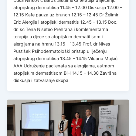
Đuka Ninković Baroš Sistemska terapija u liječenju
atopijskog dermatitisa 11.45 – 12.00 Diskusija 12.00 –
12.15 Kafe pauza uz brunch 12.15 – 12.45 Dr Želimir
Erić Alergije i atopijski dermatitis 12.45 – 13.15 Doc.
dr. sc Tena Niseteo Prehrana i komlementarna
terapija u djece sa atopijskim dermatitisom i
alergijama na hranu 13.15 – 13.45 Prof. dr Nives
Pustišek Psihodermatološki pristup u liječenju
atopijskog dermatitisa 13.45 – 14.15 Vildana Mujkić
AAA Udruženje pacijenata sa alergijama, astmom I
atopijskim dermatitisom BiH 14.15 – 14.30 Završna
diskusja i zatvaranje skupa