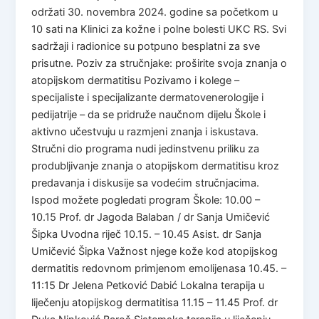
održati 30. novembra 2024. godine sa početkom u
10 sati na Klinici za kožne i polne bolesti UKC RS. Svi
sadržaji i radionice su potpuno besplatni za sve
prisutne. Poziv za stručnjake: proširite svoja znanja o
atopijskom dermatitisu Pozivamo i kolege –
specijaliste i specijalizante dermatovenerologije i
pedijatrije – da se pridruže naučnom dijelu Škole i
aktivno učestvuju u razmjeni znanja i iskustava.
Stručni dio programa nudi jedinstvenu priliku za
produbljivanje znanja o atopijskom dermatitisu kroz
predavanja i diskusije sa vodećim stručnjacima.
Ispod možete pogledati program Škole: 10.00 –
10.15 Prof. dr Jagoda Balaban / dr Sanja Umičević
Šipka Uvodna riječ 10.15. – 10.45 Asist. dr Sanja
Umičević Šipka Važnost njege kože kod atopijskog
dermatitis redovnom primjenom emolijenasa 10.45. –
11:15 Dr Jelena Petković Dabić Lokalna terapija u
liječenju atopijskog dermatitisa 11.15 – 11.45 Prof. dr