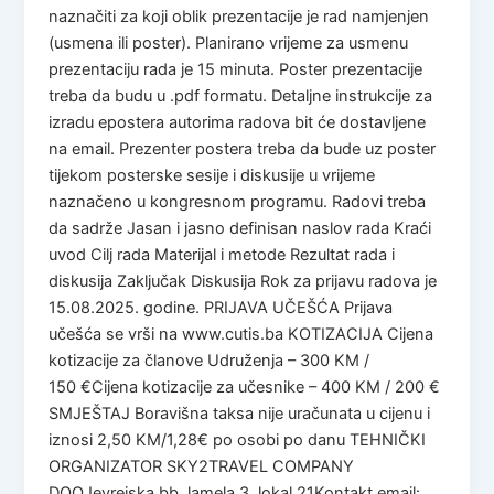
naznačiti za koji oblik prezentacije je rad namjenjen
(usmena ili poster). Planirano vrijeme za usmenu
prezentaciju rada je 15 minuta. Poster prezentacije
treba da budu u .pdf formatu. Detaljne instrukcije za
izradu epostera autorima radova bit će dostavljene
na email. Prezenter postera treba da bude uz poster
tijekom posterske sesije i diskusije u vrijeme
naznačeno u kongresnom programu. Radovi treba
da sadrže Jasan i jasno definisan naslov rada Kraći
uvod Cilj rada Materijal i metode Rezultat rada i
diskusija Zaključak Diskusija Rok za prijavu radova je
15.08.2025. godine. PRIJAVA UČEŠĆA Prijava
učešća se vrši na www.cutis.ba KOTIZACIJA Cijena
kotizacije za članove Udruženja – 300 KM /
150 €Cijena kotizacije za učesnike – 400 KM / 200 €
SMJEŠTAJ Boravišna taksa nije uračunata u cijenu i
iznosi 2,50 KM/1,28€ po osobi po danu TEHNIČKI
ORGANIZATOR SKY2TRAVEL COMPANY
DOOJevrejska bb, lamela 3, lokal 21Kontakt email: