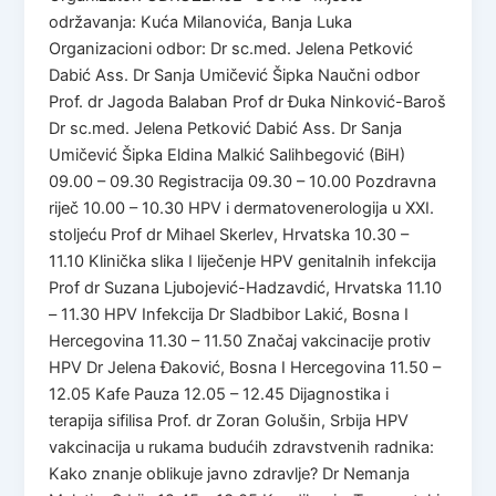
održavanja: Kuća Milanovića, Banja Luka
Organizacioni odbor: Dr sc.med. Jelena Petković
Dabić Ass. Dr Sanja Umičević Šipka Naučni odbor
Prof. dr Jagoda Balaban Prof dr Đuka Ninković-Baroš
Dr sc.med. Jelena Petković Dabić Ass. Dr Sanja
Umičević Šipka Eldina Malkić Salihbegović (BiH)
09.00 – 09.30 Registracija 09.30 – 10.00 Pozdravna
riječ 10.00 – 10.30 HPV i dermatovenerologija u XXI.
stoljeću Prof dr Mihael Skerlev, Hrvatska 10.30 –
11.10 Klinička slika I liječenje HPV genitalnih infekcija
Prof dr Suzana Ljubojević-Hadzavdić, Hrvatska 11.10
– 11.30 HPV Infekcija Dr Sladbibor Lakić, Bosna I
Hercegovina 11.30 – 11.50 Značaj vakcinacije protiv
HPV Dr Jelena Đaković, Bosna I Hercegovina 11.50 –
12.05 Kafe Pauza 12.05 – 12.45 Dijagnostika i
terapija sifilisa Prof. dr Zoran Golušin, Srbija HPV
vakcinacija u rukama budućih zdravstvenih radnika:
Kako znanje oblikuje javno zdravlje? Dr Nemanja