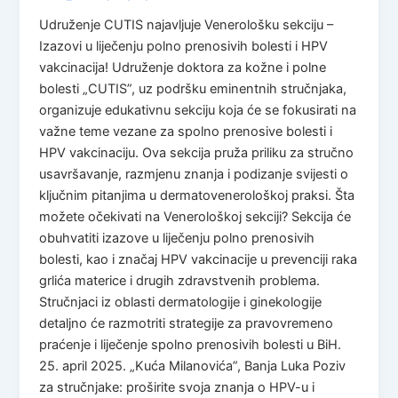
Udruženje CUTIS najavljuje Venerološku sekciju –
Izazovi u liječenju polno prenosivih bolesti i HPV
vakcinacija! Udruženje doktora za kožne i polne
bolesti „CUTIS”, uz podršku eminentnih stručnjaka,
organizuje edukativnu sekciju koja će se fokusirati na
važne teme vezane za spolno prenosive bolesti i
HPV vakcinaciju. Ova sekcija pruža priliku za stručno
usavršavanje, razmjenu znanja i podizanje svijesti o
ključnim pitanjima u dermatovenerološkoj praksi. Šta
možete očekivati na Venerološkoj sekciji? Sekcija će
obuhvatiti izazove u liječenju polno prenosivih
bolesti, kao i značaj HPV vakcinacije u prevenciji raka
grlića materice i drugih zdravstvenih problema.
Stručnjaci iz oblasti dermatologije i ginekologije
detaljno će razmotriti strategije za pravovremeno
praćenje i liječenje spolno prenosivih bolesti u BiH.
25. april 2025. „Kuća Milanovića”, Banja Luka Poziv
za stručnjake: proširite svoja znanja o HPV-u i