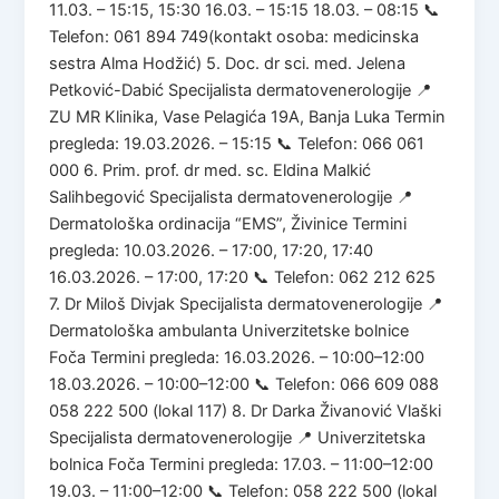
11.03. – 15:15, 15:30 16.03. – 15:15 18.03. – 08:15 📞
Telefon: 061 894 749(kontakt osoba: medicinska
sestra Alma Hodžić) 5. Doc. dr sci. med. Jelena
Petković-Dabić Specijalista dermatovenerologije 📍
ZU MR Klinika, Vase Pelagića 19A, Banja Luka Termin
pregleda: 19.03.2026. – 15:15 📞 Telefon: 066 061
000 6. Prim. prof. dr med. sc. Eldina Malkić
Salihbegović Specijalista dermatovenerologije 📍
Dermatološka ordinacija “EMS”, Živinice Termini
pregleda: 10.03.2026. – 17:00, 17:20, 17:40
16.03.2026. – 17:00, 17:20 📞 Telefon: 062 212 625
7. Dr Miloš Divjak Specijalista dermatovenerologije 📍
Dermatološka ambulanta Univerzitetske bolnice
Foča Termini pregleda: 16.03.2026. – 10:00–12:00
18.03.2026. – 10:00–12:00 📞 Telefon: 066 609 088
058 222 500 (lokal 117) 8. Dr Darka Živanović Vlaški
Specijalista dermatovenerologije 📍 Univerzitetska
bolnica Foča Termini pregleda: 17.03. – 11:00–12:00
19.03. – 11:00–12:00 📞 Telefon: 058 222 500 (lokal