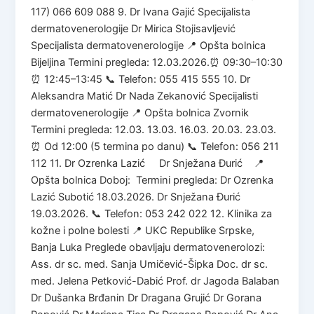
117) 066 609 088 9. Dr Ivana Gajić Specijalista
dermatovenerologije Dr Mirica Stojisavljević
Specijalista dermatovenerologije 📍 Opšta bolnica
Bijeljina Termini pregleda: 12.03.2026.⏰ 09:30–10:30
⏰ 12:45–13:45 📞 Telefon: 055 415 555 10. Dr
Aleksandra Matić Dr Nada Zekanović Specijalisti
dermatovenerologije 📍 Opšta bolnica Zvornik
Termini pregleda: 12.03. 13.03. 16.03. 20.03. 23.03.
⏰ Od 12:00 (5 termina po danu) 📞 Telefon: 056 211
112 11. Dr Ozrenka Lazić Dr Snježana Đurić 📍
Opšta bolnica Doboj: Termini pregleda: Dr Ozrenka
Lazić Subotić 18.03.2026. Dr Snježana Đurić
19.03.2026. 📞 Telefon: 053 242 022 12. Klinika za
kožne i polne bolesti 📍 UKC Republike Srpske,
Banja Luka Preglede obavljaju dermatovenerolozi:
Ass. dr sc. med. Sanja Umičević-Šipka Doc. dr sc.
med. Jelena Petković-Dabić Prof. dr Jagoda Balaban
Dr Dušanka Brđanin Dr Dragana Grujić Dr Gorana