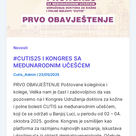
Novosti
#CUTIS25 I KONGRES SA
MEĐUNARODNIM UČEŠĆEM
Cutis_Admin
/
23/05/2025
PRVO OBAVJEŠTENJE Poštovane koleginice i
kolege, Velika nam je čast i zadovoljstvo da vas
pozovemo na I Kongres Udruženja doktora za kožne
i polne bolesti CUTIS sa međunarodnim učešćem,
koji će se održati u Banjoj Luci, u periodu od 02 – 04.
oktobra 2025. godine. Kongres je osmišljen kao
platforma za razmjenu najnovijih saznanja, iskustava
i dostignuća iz oblasti dermatovenerologije. Očekuje